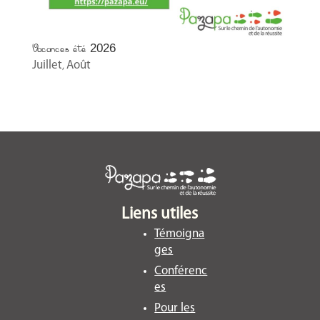
Vacances été 2026
Juillet
Août
,
Liens utiles
Témoigna
ges
Conférenc
es
Pour les