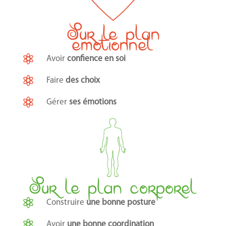
Sur le plan
émotionnel

Avoir
confience en soi

Faire
des choix

Gérer
ses émotions
Sur le plan corporel

Construire
une bonne posture

Avoir
une bonne coordination