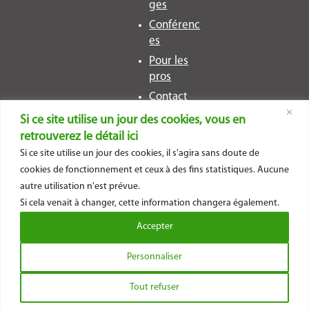
ges
Conférenc
es
Pour les
pros
Contact
Si ce site utilise un jour des cookies, vous en
Restons en contact ?
retrouverez le détail ici
Si ce site utilise un jour des cookies, il s'agira sans doute de
cookies de fonctionnement et ceux à des fins statistiques. Aucune
autre utilisation n'est prévue.

Si cela venait à changer, cette information changera également.
Accepter
Mentions légales
Politique de Confidentialité
|
|
CGV
Personnaliser
Tout refuser
Site web réalisé avec 🤍 par NCN Comm’