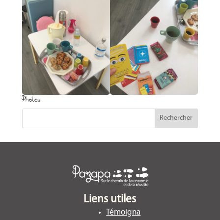
Photos:
Liens utiles
Témoigna