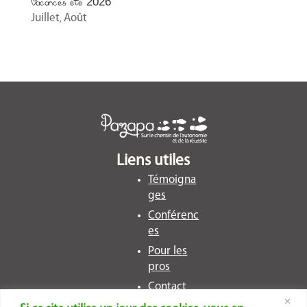
Vacances été 2026
Juillet
Août
,
Liens utiles
Témoigna
ges
Conférenc
es
Pour les
pros
Contact