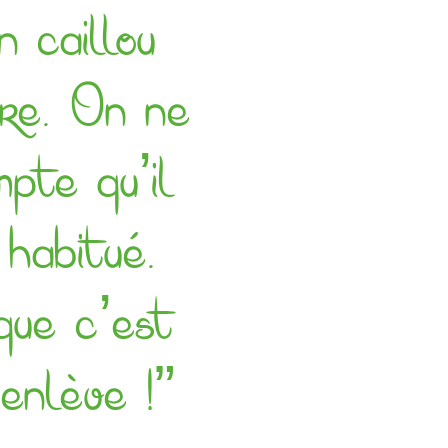
 caillou
ure. On ne
pte qu’il
 habitué.
que c’est
enlève !”