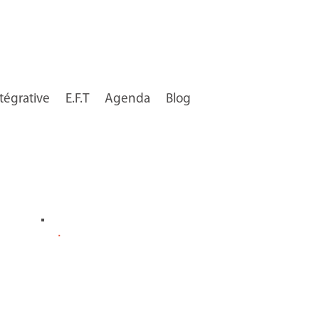
tégrative
E.F.T
Agenda
Blog