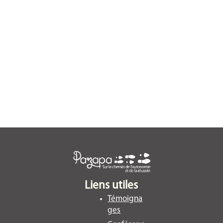
Liens utiles
Témoigna
ges