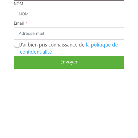
NOM
Email
J'ai bien pris connaissance de
la politique de
confidentialité
Envoyer
A
l
t
e
r
n
a
t
i
v